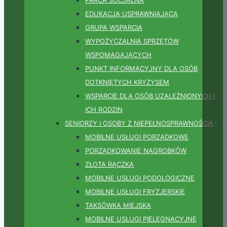
EDUKACJA USPRAWNIAJĄCA
GRUPA WSPARCIA
WYPOŻYCZALNIA SPRZĘTÓW
WSPOMAGAJĄCYCH
PUNKT INFORMACYJNY DLA OSÓB
DOTKNIĘTYCH KRYZYSEM
WSPARCIE DLA OSÓB UZALEŻNIONYCH I
ICH RODZIN
SENIORZY I OSOBY Z NIEPEŁNOSPRAWNOŚCIĄ
MOBILNE USŁUGI PORZĄDKOWE
PORZĄDKOWANIE NAGROBKÓW
ZŁOTA RĄCZKA
MOBILNE USŁUGI PODOLOGICZNE
MOBILNE USŁUGI FRYZJERSKIE
TAKSÓWKA MIEJSKA
MOBILNE USŁUGI PIELĘGNACYJNE