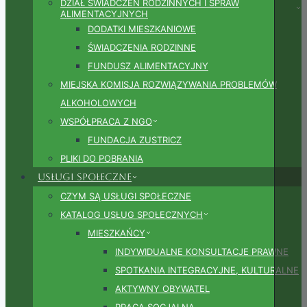
DZIAŁ ŚWIADCZEŃ RODZINNYCH I SPRAW
ALIMENTACYJNYCH
DODATKI MIESZKANIOWE
ŚWIADCZENIA RODZINNE
FUNDUSZ ALIMENTACYJNY
MIEJSKA KOMISJA ROZWIĄZYWANIA PROBLEMÓW
ALKOHOLOWYCH
WSPÓŁPRACA Z NGO
FUNDACJA ZUSTRICZ
PLIKI DO POBRANIA
Usługi społeczne
CZYM SĄ USŁUGI SPOŁECZNE
KATALOG USŁUG SPOŁECZNYCH
MIESZKAŃCY
INDYWIDUALNE KONSULTACJE PRAWNE
SPOTKANIA INTEGRACYJNE, KULTURALNE
AKTYWNY OBYWATEL
PRACA SOCJALNA