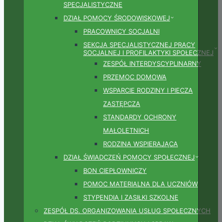
SPECJALISTYCZNE
DZIAŁ POMOCY ŚRODOWISKOWEJ
PRACOWNICY SOCJALNI
SEKCJA SPECJALISTYCZNEJ PRACY
SOCJALNEJ I PROFILAKTYKI SPOŁECZNEJ
ZESPÓŁ INTERDYSCYPLINARNY
PRZEMOC DOMOWA
WSPARCIE RODZINY I PIECZA
ZASTĘPCZA
STANDARDY OCHRONY
MAŁOLETNICH
RODZINA WSPIERAJĄCA
DZIAŁ ŚWIADCZEŃ POMOCY SPOŁECZNEJ
BON CIEPŁOWNICZY
POMOC MATERIALNA DLA UCZNIÓW
STYPENDIA I ZASIŁKI SZKOLNE
ZESPÓŁ DS. ORGANIZOWANIA USŁUG SPOŁECZNYCH