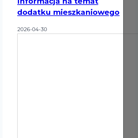
Informacja na temat
dodatku
mieszkaniowego
dodatku mieszkaniowego
2026-04-30
Informacja