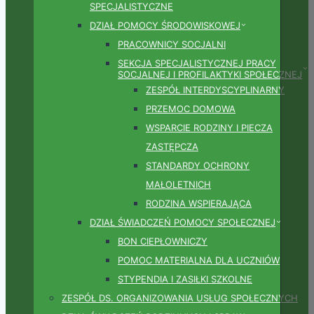
SPECJALISTYCZNE
DZIAŁ POMOCY ŚRODOWISKOWEJ
PRACOWNICY SOCJALNI
SEKCJA SPECJALISTYCZNEJ PRACY
SOCJALNEJ I PROFILAKTYKI SPOŁECZNEJ
ZESPÓŁ INTERDYSCYPLINARNY
PRZEMOC DOMOWA
WSPARCIE RODZINY I PIECZA
ZASTĘPCZA
STANDARDY OCHRONY
MAŁOLETNICH
RODZINA WSPIERAJĄCA
DZIAŁ ŚWIADCZEŃ POMOCY SPOŁECZNEJ
BON CIEPŁOWNICZY
POMOC MATERIALNA DLA UCZNIÓW
STYPENDIA I ZASIŁKI SZKOLNE
ZESPÓŁ DS. ORGANIZOWANIA USŁUG SPOŁECZNYCH