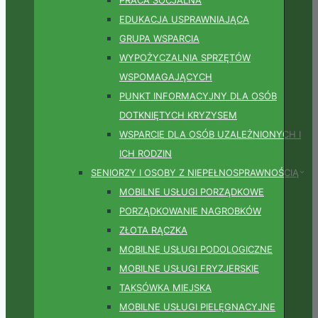
EDUKACJA USPRAWNIAJĄCA
GRUPA WSPARCIA
WYPOŻYCZALNIA SPRZĘTÓW
WSPOMAGAJĄCYCH
PUNKT INFORMACYJNY DLA OSÓB
DOTKNIĘTYCH KRYZYSEM
WSPARCIE DLA OSÓB UZALEŻNIONYCH I
ICH RODZIN
SENIORZY I OSOBY Z NIEPEŁNOSPRAWNOŚCIĄ
MOBILNE USŁUGI PORZĄDKOWE
PORZĄDKOWANIE NAGROBKÓW
ZŁOTA RĄCZKA
MOBILNE USŁUGI PODOLOGICZNE
MOBILNE USŁUGI FRYZJERSKIE
TAKSÓWKA MIEJSKA
MOBILNE USŁUGI PIELĘGNACYJNE