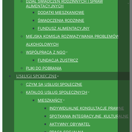
DZIAŁ ŚWIADCZEŃ RODZINNYCH I SPRAW
ALIMENTACYJNYCH
DODATKI MIESZKANIOWE
ŚWIADCZENIA RODZINNE
FUNDUSZ ALIMENTACYJNY
MIEJSKA KOMISJA ROZWIĄZYWANIA PROBLEMÓW
ALKOHOLOWYCH
WSPÓŁPRACA Z NGO
FUNDACJA ZUSTRICZ
PLIKI DO POBRANIA
Usługi społeczne
CZYM SĄ USŁUGI SPOŁECZNE
KATALOG USŁUG SPOŁECZNYCH
MIESZKAŃCY
INDYWIDUALNE KONSULTACJE PRAWNE
SPOTKANIA INTEGRACYJNE, KULTURALNE
AKTYWNY OBYWATEL
PRACA SOCJALNA