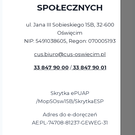
SPOŁECZNYCH
ul. Jana III Sobieskiego 15B, 32-600
Oświęcim
NIP: 5491038605, Regon: 070005193
cus.biuro@cus-oswiecim.pl
33 847 90 00
/
33 847 90 01
Skrytka ePUAP
/MopSOsw15B/SkrytkaESP
Adres do e-doręczeń
AE:PL-74708-81237-GEWEG-31