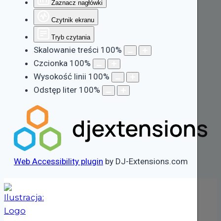
Zaznacz nagłówki
Czytnik ekranu
Tryb czytania
Skalowanie treści
100
%
Czcionka
100
%
Wysokość linii
100
%
Odstęp liter
100
%
Web Accessibility plugin
by DJ-Extensions.com
Przejdź
do
treści