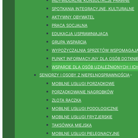
INDYWIDUALNE KONSULTACJE PRAWNE
SPOTKANIA INTEGRACYJNE, KULTURALNE
AKTYWNY OBYWATEL
PRACA SOCJALNA
EDUKACJA USPRAWNIAJĄCA
GRUPA WSPARCIA
WYPOŻYCZALNIA SPRZĘTÓW WSPOMAGAJ
PUNKT INFORMACYJNY DLA OSÓB DOTKNI
WSPARCIE DLA OSÓB UZALEŻNIONYCH I IC
SENIORZY I OSOBY Z NIEPEŁNOSPRAWNOŚCIĄ
MOBILNE USŁUGI PORZĄDKOWE
PORZĄDKOWANIE NAGROBKÓW
ZŁOTA RĄCZKA
MOBILNE USŁUGI PODOLOGICZNE
MOBILNE USŁUGI FRYZJERSKIE
TAKSÓWKA MIEJSKA
MOBILNE USŁUGI PIELĘGNACYJNE