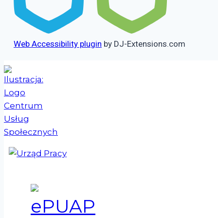
Web Accessibility plugin
by DJ-Extensions.com
Przejdź
do
treści
(otwiera się w nowym oknie)
(otwiera się w