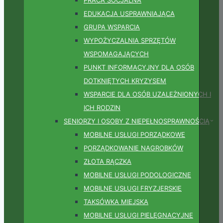
EDUKACJA USPRAWNIAJĄCA
GRUPA WSPARCIA
WYPOŻYCZALNIA SPRZĘTÓW
WSPOMAGAJĄCYCH
PUNKT INFORMACYJNY DLA OSÓB
DOTKNIĘTYCH KRYZYSEM
WSPARCIE DLA OSÓB UZALEŻNIONYCH I
ICH RODZIN
SENIORZY I OSOBY Z NIEPEŁNOSPRAWNOŚCIĄ
MOBILNE USŁUGI PORZĄDKOWE
PORZĄDKOWANIE NAGROBKÓW
ZŁOTA RĄCZKA
MOBILNE USŁUGI PODOLOGICZNE
MOBILNE USŁUGI FRYZJERSKIE
TAKSÓWKA MIEJSKA
MOBILNE USŁUGI PIELĘGNACYJNE