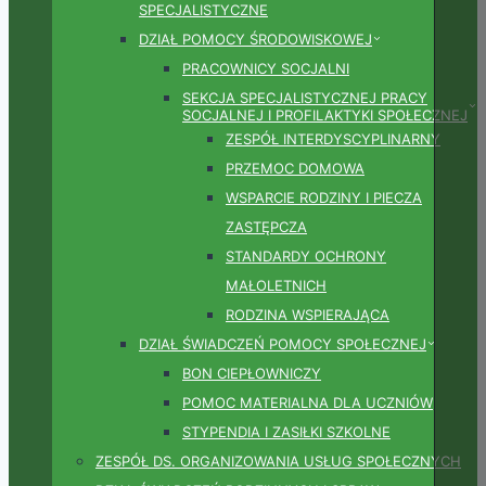
SPECJALISTYCZNE
DZIAŁ POMOCY ŚRODOWISKOWEJ
PRACOWNICY SOCJALNI
SEKCJA SPECJALISTYCZNEJ PRACY
SOCJALNEJ I PROFILAKTYKI SPOŁECZNEJ
ZESPÓŁ INTERDYSCYPLINARNY
PRZEMOC DOMOWA
WSPARCIE RODZINY I PIECZA
ZASTĘPCZA
STANDARDY OCHRONY
MAŁOLETNICH
RODZINA WSPIERAJĄCA
DZIAŁ ŚWIADCZEŃ POMOCY SPOŁECZNEJ
BON CIEPŁOWNICZY
POMOC MATERIALNA DLA UCZNIÓW
STYPENDIA I ZASIŁKI SZKOLNE
ZESPÓŁ DS. ORGANIZOWANIA USŁUG SPOŁECZNYCH