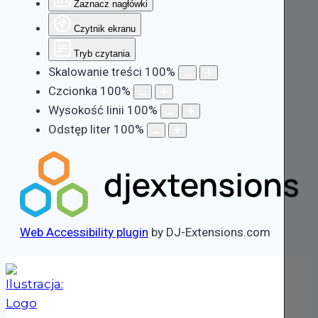
Zaznacz nagłówki
Czytnik ekranu
Tryb czytania
Skalowanie treści
100
%
Czcionka
100
%
Wysokość linii
100
%
Odstęp liter
100
%
Web Accessibility plugin
by DJ-Extensions.com
Przejdź
do
treści