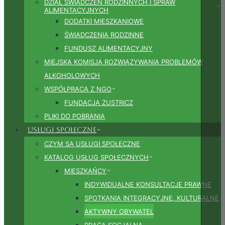
DZIAŁ ŚWIADCZEŃ RODZINNYCH I SPRAW
ALIMENTACYJNYCH
DODATKI MIESZKANIOWE
ŚWIADCZENIA RODZINNE
FUNDUSZ ALIMENTACYJNY
MIEJSKA KOMISJA ROZWIĄZYWANIA PROBLEMÓW
ALKOHOLOWYCH
WSPÓŁPRACA Z NGO
FUNDACJA ZUSTRICZ
PLIKI DO POBRANIA
Usługi społeczne
CZYM SĄ USŁUGI SPOŁECZNE
KATALOG USŁUG SPOŁECZNYCH
MIESZKAŃCY
INDYWIDUALNE KONSULTACJE PRAWNE
SPOTKANIA INTEGRACYJNE, KULTURALNE
AKTYWNY OBYWATEL
PRACA SOCJALNA