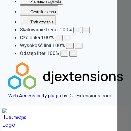
Zaznacz nagłówki
Czytnik ekranu
Tryb czytania
Skalowanie treści
100
%
Czcionka
100
%
Wysokość linii
100
%
Odstęp liter
100
%
Web Accessibility plugin
by DJ-Extensions.com
Przejdź
do
treści