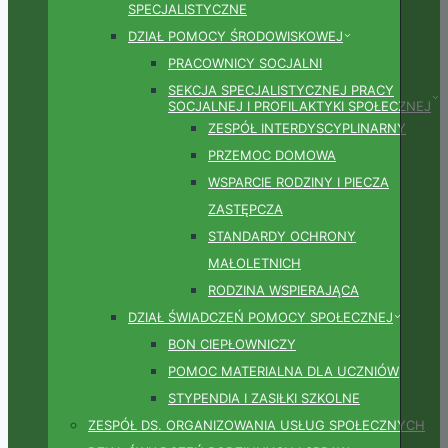
SPECJALISTYCZNE
DZIAŁ POMOCY ŚRODOWISKOWEJ
PRACOWNICY SOCJALNI
SEKCJA SPECJALISTYCZNEJ PRACY
SOCJALNEJ I PROFILAKTYKI SPOŁECZNEJ
ZESPÓŁ INTERDYSCYPLINARNY
PRZEMOC DOMOWA
WSPARCIE RODZINY I PIECZA
ZASTĘPCZA
STANDARDY OCHRONY
MAŁOLETNICH
RODZINA WSPIERAJĄCA
DZIAŁ ŚWIADCZEŃ POMOCY SPOŁECZNEJ
BON CIEPŁOWNICZY
POMOC MATERIALNA DLA UCZNIÓW
STYPENDIA I ZASIŁKI SZKOLNE
ZESPÓŁ DS. ORGANIZOWANIA USŁUG SPOŁECZNYCH