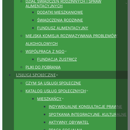
DZIAŁ ŚWIADCZEŃ RODZINNYCH I SPRAW
ALIMENTACYJNYCH
DODATKI MIESZKANIOWE
ŚWIADCZENIA RODZINNE
FUNDUSZ ALIMENTACYJNY
MIEJSKA KOMISJA ROZWIĄZYWANIA PROBLEMÓW
ALKOHOLOWYCH
WSPÓŁPRACA Z NGO
FUNDACJA ZUSTRICZ
PLIKI DO POBRANIA
Usługi społeczne
CZYM SĄ USŁUGI SPOŁECZNE
KATALOG USŁUG SPOŁECZNYCH
MIESZKAŃCY
INDYWIDUALNE KONSULTACJE PRAWNE
SPOTKANIA INTEGRACYJNE, KULTURALNE
AKTYWNY OBYWATEL
PRACA SOCJALNA