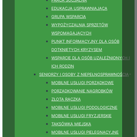
EDUKACJA USPRAWNIAJĄCA
GRUPA WSPARCIA
WYPOŻYCZALNIA SPRZĘTÓW
WSPOMAGAJĄCYCH
PUNKT INFORMACYJNY DLA OSÓB
DOTKNIĘTYCH KRYZYSEM
WSPARCIE DLA OSÓB UZALEŻNIONYCH I
ICH RODZIN
SENIORZY I OSOBY Z NIEPEŁNOSPRAWNOŚCIĄ
MOBILNE USŁUGI PORZĄDKOWE
PORZĄDKOWANIE NAGROBKÓW
ZŁOTA RĄCZKA
MOBILNE USŁUGI PODOLOGICZNE
MOBILNE USŁUGI FRYZJERSKIE
TAKSÓWKA MIEJSKA
MOBILNE USŁUGI PIELĘGNACYJNE