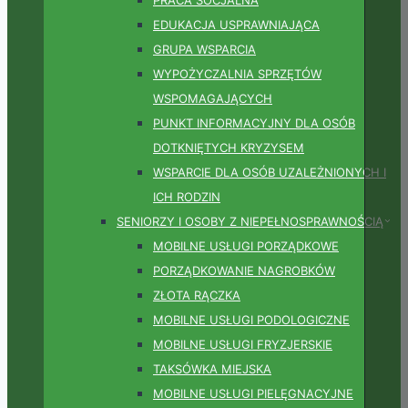
EDUKACJA USPRAWNIAJĄCA
GRUPA WSPARCIA
WYPOŻYCZALNIA SPRZĘTÓW
WSPOMAGAJĄCYCH
PUNKT INFORMACYJNY DLA OSÓB
DOTKNIĘTYCH KRYZYSEM
WSPARCIE DLA OSÓB UZALEŻNIONYCH I
ICH RODZIN
SENIORZY I OSOBY Z NIEPEŁNOSPRAWNOŚCIĄ
MOBILNE USŁUGI PORZĄDKOWE
PORZĄDKOWANIE NAGROBKÓW
ZŁOTA RĄCZKA
MOBILNE USŁUGI PODOLOGICZNE
MOBILNE USŁUGI FRYZJERSKIE
TAKSÓWKA MIEJSKA
MOBILNE USŁUGI PIELĘGNACYJNE