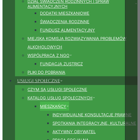
DZIAŁ ŚWIADCZEŃ RODZINNYCH I SPRAW
ALIMENTACYJNYCH
DODATKI MIESZKANIOWE
ŚWIADCZENIA RODZINNE
FUNDUSZ ALIMENTACYJNY
MIEJSKA KOMISJA ROZWIĄZYWANIA PROBLEMÓW
ALKOHOLOWYCH
WSPÓŁPRACA Z NGO
FUNDACJA ZUSTRICZ
PLIKI DO POBRANIA
Usługi społeczne
CZYM SĄ USŁUGI SPOŁECZNE
KATALOG USŁUG SPOŁECZNYCH
MIESZKAŃCY
INDYWIDUALNE KONSULTACJE PRAWNE
SPOTKANIA INTEGRACYJNE, KULTURALNE
AKTYWNY OBYWATEL
PRACA SOCJALNA