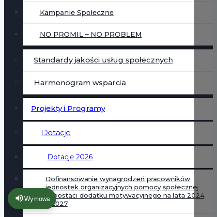
Kampanie Społeczne
NO PROMIL – NO PROBLEM
Standardy jakości usług społecznych
Harmonogram wsparcia
Projekty i Programy
Dotacje
Dotacje 2026
Dofinansowanie wynagrodzeń pracowników
jednostek organizacyjnych pomocy społecznej
w postaci dodatku motywacyjnego na lata 2024
Wymowa
– 2027