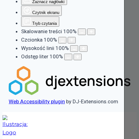
Zaznacz nagłówki
Czytnik ekranu
Tryb czytania
Skalowanie treści
100
%
Czcionka
100
%
Wysokość linii
100
%
Odstęp liter
100
%
Web Accessibility plugin
by DJ-Extensions.com
Przejdź
do
treści