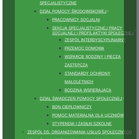
SPECJALISTYCZNE
DZIAŁ POMOCY ŚRODOWISKOWEJ
PRACOWNICY SOCJALNI
SEKCJA SPECJALISTYCZNEJ PRACY
SOCJALNEJ I PROFILAKTYKI SPOŁECZNEJ
ZESPÓŁ INTERDYSCYPLINARNY
PRZEMOC DOMOWA
WSPARCIE RODZINY I PIECZA
ZASTĘPCZA
STANDARDY OCHRONY
MAŁOLETNICH
RODZINA WSPIERAJĄCA
DZIAŁ ŚWIADCZEŃ POMOCY SPOŁECZNEJ
BON CIEPŁOWNICZY
POMOC MATERIALNA DLA UCZNIÓW
STYPENDIA I ZASIŁKI SZKOLNE
ZESPÓŁ DS. ORGANIZOWANIA USŁUG SPOŁECZNYCH