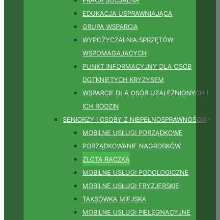
EDUKACJA USPRAWNIAJĄCA
GRUPA WSPARCIA
WYPOŻYCZALNIA SPRZĘTÓW
WSPOMAGAJĄCYCH
PUNKT INFORMACYJNY DLA OSÓB
DOTKNIĘTYCH KRYZYSEM
WSPARCIE DLA OSÓB UZALEŻNIONYCH I
ICH RODZIN
SENIORZY I OSOBY Z NIEPEŁNOSPRAWNOŚCIĄ
MOBILNE USŁUGI PORZĄDKOWE
PORZĄDKOWANIE NAGROBKÓW
ZŁOTA RĄCZKA
MOBILNE USŁUGI PODOLOGICZNE
MOBILNE USŁUGI FRYZJERSKIE
TAKSÓWKA MIEJSKA
MOBILNE USŁUGI PIELĘGNACYJNE