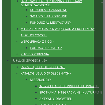
DZIAŁ ŚWIADCZEŃ RODZINNYCH I SPRAW
ALIMENTACYJNYCH
DODATKI MIESZKANIOWE
ŚWIADCZENIA RODZINNE
FUNDUSZ ALIMENTACYJNY
MIEJSKA KOMISJA ROZWIĄZYWANIA PROBLEMÓW
ALKOHOLOWYCH
WSPÓŁPRACA Z NGO
FUNDACJA ZUSTRICZ
PLIKI DO POBRANIA
Usługi społeczne
CZYM SĄ USŁUGI SPOŁECZNE
KATALOG USŁUG SPOŁECZNYCH
MIESZKAŃCY
INDYWIDUALNE KONSULTACJE PRAWNE
SPOTKANIA INTEGRACYJNE, KULTURALNE
AKTYWNY OBYWATEL
PRACA SOCJALNA