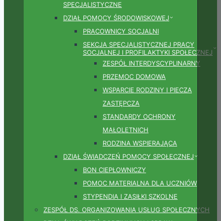
SPECJALISTYCZNE
DZIAŁ POMOCY ŚRODOWISKOWEJ
PRACOWNICY SOCJALNI
SEKCJA SPECJALISTYCZNEJ PRACY
SOCJALNEJ I PROFILAKTYKI SPOŁECZNEJ
ZESPÓŁ INTERDYSCYPLINARNY
PRZEMOC DOMOWA
WSPARCIE RODZINY I PIECZA
ZASTĘPCZA
STANDARDY OCHRONY
MAŁOLETNICH
RODZINA WSPIERAJĄCA
DZIAŁ ŚWIADCZEŃ POMOCY SPOŁECZNEJ
BON CIEPŁOWNICZY
POMOC MATERIALNA DLA UCZNIÓW
STYPENDIA I ZASIŁKI SZKOLNE
ZESPÓŁ DS. ORGANIZOWANIA USŁUG SPOŁECZNYCH