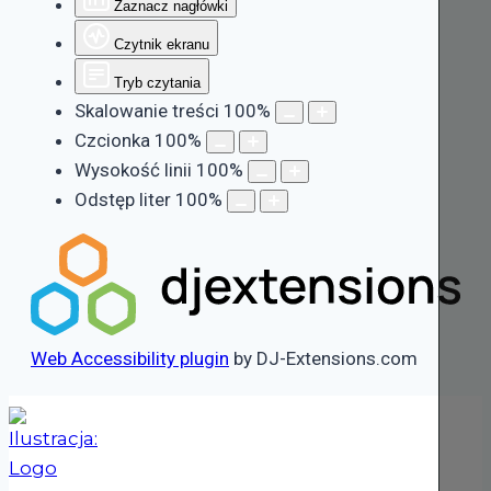
Zaznacz nagłówki
Czytnik ekranu
Tryb czytania
Skalowanie treści
100
%
Czcionka
100
%
Wysokość linii
100
%
Odstęp liter
100
%
Web Accessibility plugin
by DJ-Extensions.com
Przejdź
do
treści