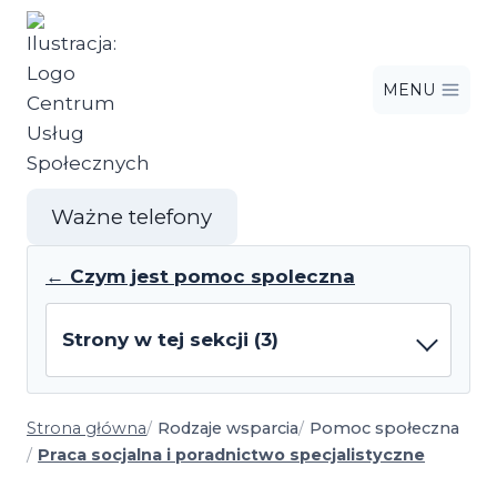
Przejdź
do
treści
MENU
Ważne telefony
← Czym jest pomoc spoleczna
Strony w tej sekcji (3)
Strona główna
Rodzaje wsparcia
Pomoc społeczna
Praca socjalna i poradnictwo specjalistyczne