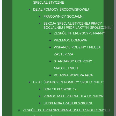
SPECJALISTYCZNE
DZIAŁ POMOCY ŚRODOWISKOWEJ
PRACOWNICY SOCJALNI
SEKCJA SPECJALISTYCZNEJ PRACY
SOCJALNEJ I PROFILAKTYKI SPOŁECZNEJ
ZESPÓŁ INTERDYSCYPLINARNY
PRZEMOC DOMOWA
WSPARCIE RODZINY I PIECZA
ZASTĘPCZA
STANDARDY OCHRONY
MAŁOLETNICH
RODZINA WSPIERAJĄCA
DZIAŁ ŚWIADCZEŃ POMOCY SPOŁECZNEJ
BON CIEPŁOWNICZY
POMOC MATERIALNA DLA UCZNIÓW
STYPENDIA I ZASIŁKI SZKOLNE
ZESPÓŁ DS. ORGANIZOWANIA USŁUG SPOŁECZNYCH