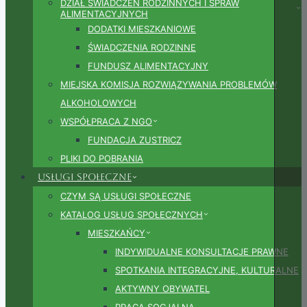
DZIAŁ ŚWIADCZEŃ RODZINNYCH I SPRAW
ALIMENTACYJNYCH
DODATKI MIESZKANIOWE
ŚWIADCZENIA RODZINNE
FUNDUSZ ALIMENTACYJNY
MIEJSKA KOMISJA ROZWIĄZYWANIA PROBLEMÓW
ALKOHOLOWYCH
WSPÓŁPRACA Z NGO
FUNDACJA ZUSTRICZ
PLIKI DO POBRANIA
Usługi społeczne
CZYM SĄ USŁUGI SPOŁECZNE
KATALOG USŁUG SPOŁECZNYCH
MIESZKAŃCY
INDYWIDUALNE KONSULTACJE PRAWNE
SPOTKANIA INTEGRACYJNE, KULTURALNE
AKTYWNY OBYWATEL
PRACA SOCJALNA