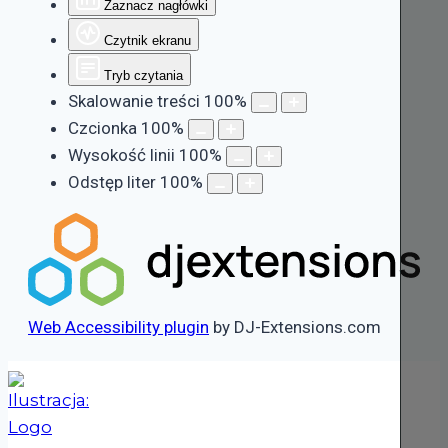
Zaznacz nagłówki
Czytnik ekranu
Tryb czytania
Skalowanie treści
100
%
Czcionka
100
%
Wysokość linii
100
%
Odstęp liter
100
%
Web Accessibility plugin
by DJ-Extensions.com
Przejdź
do
treści