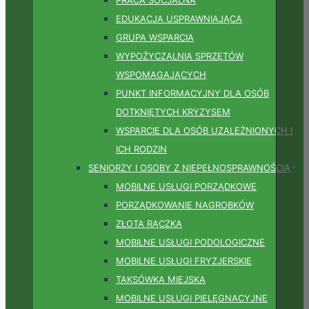
EDUKACJA USPRAWNIAJĄCA
GRUPA WSPARCIA
WYPOŻYCZALNIA SPRZĘTÓW
WSPOMAGAJĄCYCH
PUNKT INFORMACYJNY DLA OSÓB
DOTKNIĘTYCH KRYZYSEM
WSPARCIE DLA OSÓB UZALEŻNIONYCH I
ICH RODZIN
SENIORZY I OSOBY Z NIEPEŁNOSPRAWNOŚCIĄ
MOBILNE USŁUGI PORZĄDKOWE
PORZĄDKOWANIE NAGROBKÓW
ZŁOTA RĄCZKA
MOBILNE USŁUGI PODOLOGICZNE
MOBILNE USŁUGI FRYZJERSKIE
TAKSÓWKA MIEJSKA
MOBILNE USŁUGI PIELĘGNACYJNE