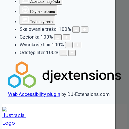
Zaznacz nagłówki
Czytnik ekranu
Tryb czytania
Skalowanie treści
100
%
Czcionka
100
%
Wysokość linii
100
%
Odstęp liter
100
%
Web Accessibility plugin
by DJ-Extensions.com
Przejdź
do
treści