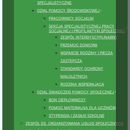
SPECJALISTYCZNE
DZIAŁ POMOCY ŚRODOWISKOWEJ
PRACOWNICY SOCJALNI
SEKCJA SPECJALISTYCZNEJ PRACY
SOCJALNEJ I PROFILAKTYKI SPOŁECZNEJ
ZESPÓŁ INTERDYSCYPLINARNY
PRZEMOC DOMOWA
WSPARCIE RODZINY I PIECZA
ZASTĘPCZA
STANDARDY OCHRONY
MAŁOLETNICH
RODZINA WSPIERAJĄCA
DZIAŁ ŚWIADCZEŃ POMOCY SPOŁECZNEJ
BON CIEPŁOWNICZY
POMOC MATERIALNA DLA UCZNIÓW
STYPENDIA I ZASIŁKI SZKOLNE
ZESPÓŁ DS. ORGANIZOWANIA USŁUG SPOŁECZNYCH