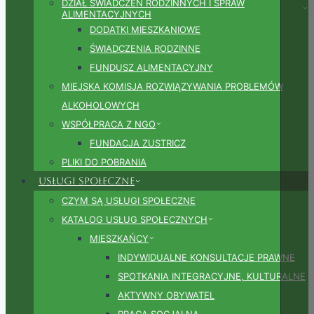
DZIAŁ ŚWIADCZEŃ RODZINNYCH I SPRAW
ALIMENTACYJNYCH
DODATKI MIESZKANIOWE
ŚWIADCZENIA RODZINNE
FUNDUSZ ALIMENTACYJNY
MIEJSKA KOMISJA ROZWIĄZYWANIA PROBLEMÓW
ALKOHOLOWYCH
WSPÓŁPRACA Z NGO
FUNDACJA ZUSTRICZ
PLIKI DO POBRANIA
Usługi społeczne
CZYM SĄ USŁUGI SPOŁECZNE
KATALOG USŁUG SPOŁECZNYCH
MIESZKAŃCY
INDYWIDUALNE KONSULTACJE PRAWNE
SPOTKANIA INTEGRACYJNE, KULTURALNE
AKTYWNY OBYWATEL
PRACA SOCJALNA