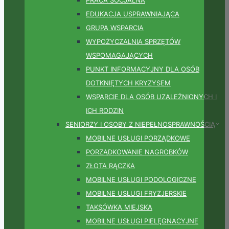
EDUKACJA USPRAWNIAJĄCA
GRUPA WSPARCIA
WYPOŻYCZALNIA SPRZĘTÓW
WSPOMAGAJĄCYCH
PUNKT INFORMACYJNY DLA OSÓB
DOTKNIĘTYCH KRYZYSEM
WSPARCIE DLA OSÓB UZALEŻNIONYCH I
ICH RODZIN
SENIORZY I OSOBY Z NIEPEŁNOSPRAWNOŚCIĄ
MOBILNE USŁUGI PORZĄDKOWE
PORZĄDKOWANIE NAGROBKÓW
ZŁOTA RĄCZKA
MOBILNE USŁUGI PODOLOGICZNE
MOBILNE USŁUGI FRYZJERSKIE
TAKSÓWKA MIEJSKA
MOBILNE USŁUGI PIELĘGNACYJNE