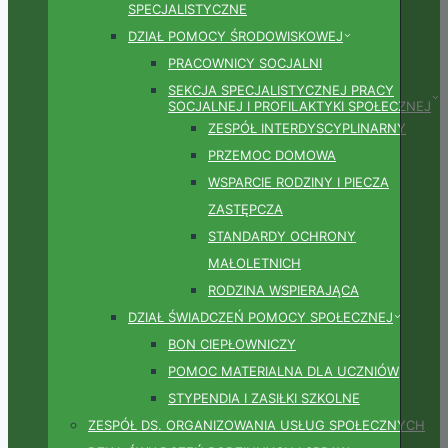
SPECJALISTYCZNE
DZIAŁ POMOCY ŚRODOWISKOWEJ
PRACOWNICY SOCJALNI
SEKCJA SPECJALISTYCZNEJ PRACY
SOCJALNEJ I PROFILAKTYKI SPOŁECZNEJ
ZESPÓŁ INTERDYSCYPLINARNY
PRZEMOC DOMOWA
WSPARCIE RODZINY I PIECZA
ZASTĘPCZA
STANDARDY OCHRONY
MAŁOLETNICH
RODZINA WSPIERAJĄCA
DZIAŁ ŚWIADCZEŃ POMOCY SPOŁECZNEJ
BON CIEPŁOWNICZY
POMOC MATERIALNA DLA UCZNIÓW
STYPENDIA I ZASIŁKI SZKOLNE
ZESPÓŁ DS. ORGANIZOWANIA USŁUG SPOŁECZNYCH