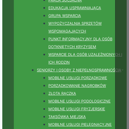
EDUKACJA USPRAWNIAJĄCA
GRUPA WSPARCIA
WYPOŻYCZALNIA SPRZĘTÓW
WSPOMAGAJĄCYCH
PUNKT INFORMACYJNY DLA OSÓB
DOTKNIĘTYCH KRYZYSEM
WSPARCIE DLA OSÓB UZALEŻNIONYCH I
ICH RODZIN
SENIORZY I OSOBY Z NIEPEŁNOSPRAWNOŚCIĄ
MOBILNE USŁUGI PORZĄDKOWE
PORZĄDKOWANIE NAGROBKÓW
ZŁOTA RĄCZKA
MOBILNE USŁUGI PODOLOGICZNE
MOBILNE USŁUGI FRYZJERSKIE
TAKSÓWKA MIEJSKA
MOBILNE USŁUGI PIELĘGNACYJNE