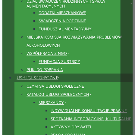
DZIAŁ ŚWIADCZEŃ RODZINNYCH I SPRAW
ALIMENTACYJNYCH
DODATKI MIESZKANIOWE
ŚWIADCZENIA RODZINNE
FUNDUSZ ALIMENTACYJNY
MIEJSKA KOMISJA ROZWIĄZYWANIA PROBLEMÓW
ALKOHOLOWYCH
WSPÓŁPRACA Z NGO
FUNDACJA ZUSTRICZ
PLIKI DO POBRANIA
Usługi społeczne
CZYM SĄ USŁUGI SPOŁECZNE
KATALOG USŁUG SPOŁECZNYCH
MIESZKAŃCY
INDYWIDUALNE KONSULTACJE PRAWNE
SPOTKANIA INTEGRACYJNE, KULTURALNE
AKTYWNY OBYWATEL
PRACA SOCJALNA