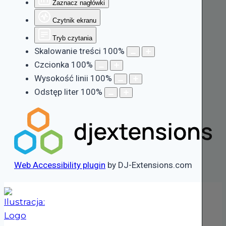
Zaznacz nagłówki
Czytnik ekranu
Tryb czytania
Skalowanie treści
100
%
Czcionka
100
%
Wysokość linii
100
%
Odstęp liter
100
%
Web Accessibility plugin
by DJ-Extensions.com
Przejdź
do
treści