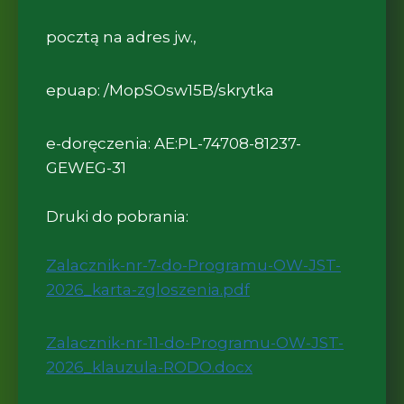
pocztą na adres jw.,
epuap: /MopSOsw15B/skrytka
e-doręczenia: AE:PL-74708-81237-
GEWEG-31
Druki do pobrania:
Zalacznik-nr-7-do-Programu-OW-JST-
(otwiera się w nowy
2026_karta-zgloszenia.pdf
Zalacznik-nr-11-do-Programu-OW-JST-
(otwiera się w now
2026_klauzula-RODO.docx