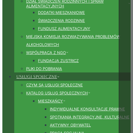
DZIAŁ ŚWIADCZEŃ RODZINNYCH I SPRAW
ALIMENTACYJNYCH
DODATKI MIESZKANIOWE
ŚWIADCZENIA RODZINNE
FUNDUSZ ALIMENTACYJNY
MIEJSKA KOMISJA ROZWIĄZYWANIA PROBLEMÓW
ALKOHOLOWYCH
WSPÓŁPRACA Z NGO
FUNDACJA ZUSTRICZ
PLIKI DO POBRANIA
Usługi społeczne
CZYM SĄ USŁUGI SPOŁECZNE
KATALOG USŁUG SPOŁECZNYCH
MIESZKAŃCY
INDYWIDUALNE KONSULTACJE PRAWNE
SPOTKANIA INTEGRACYJNE, KULTURALNE
AKTYWNY OBYWATEL
PRACA SOCJALNA