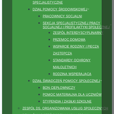
SPECJALISTYCZNE
DZIAŁ POMOCY ŚRODOWISKOWEJ
PRACOWNICY SOCJALNI
SEKCJA SPECJALISTYCZNEJ PRACY
SOCJALNEJ I PROFILAKTYKI SPOŁECZNEJ
ZESPÓŁ INTERDYSCYPLINARNY
PRZEMOC DOMOWA
WSPARCIE RODZINY I PIECZA
ZASTĘPCZA
STANDARDY OCHRONY
MAŁOLETNICH
RODZINA WSPIERAJĄCA
DZIAŁ ŚWIADCZEŃ POMOCY SPOŁECZNEJ
BON CIEPŁOWNICZY
POMOC MATERIALNA DLA UCZNIÓW
STYPENDIA I ZASIŁKI SZKOLNE
ZESPÓŁ DS. ORGANIZOWANIA USŁUG SPOŁECZNYCH