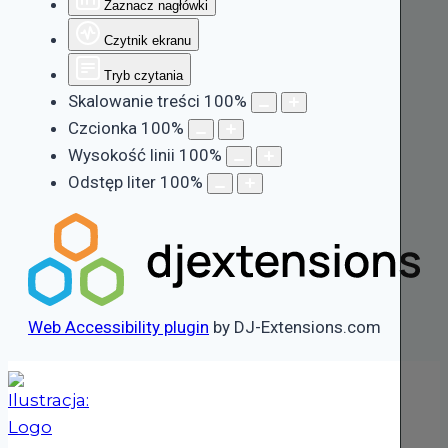
Zaznacz nagłówki
Czytnik ekranu
Tryb czytania
Skalowanie treści
100
%
Czcionka
100
%
Wysokość linii
100
%
Odstęp liter
100
%
Web Accessibility plugin
by DJ-Extensions.com
Przejdź
do
treści