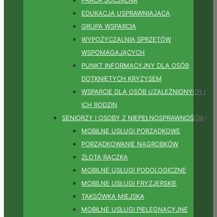
EDUKACJA USPRAWNIAJĄCA
GRUPA WSPARCIA
WYPOŻYCZALNIA SPRZĘTÓW
WSPOMAGAJĄCYCH
PUNKT INFORMACYJNY DLA OSÓB
DOTKNIĘTYCH KRYZYSEM
WSPARCIE DLA OSÓB UZALEŻNIONYCH I
ICH RODZIN
SENIORZY I OSOBY Z NIEPEŁNOSPRAWNOŚCIĄ
MOBILNE USŁUGI PORZĄDKOWE
PORZĄDKOWANIE NAGROBKÓW
ZŁOTA RĄCZKA
MOBILNE USŁUGI PODOLOGICZNE
MOBILNE USŁUGI FRYZJERSKIE
TAKSÓWKA MIEJSKA
MOBILNE USŁUGI PIELĘGNACYJNE